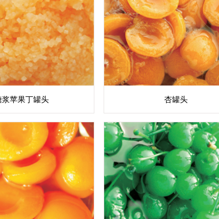
糖浆苹果丁罐头
杏罐头