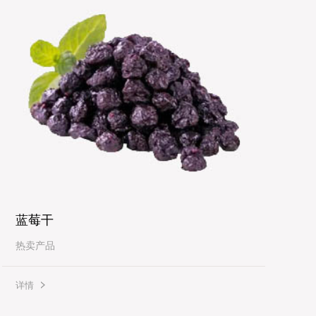
蓝莓干
热卖产品
详情
详